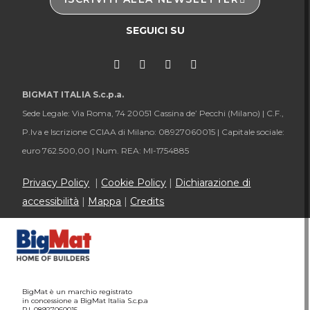
SEGUICI SU
BIGMAT ITALIA S.c.p.a.
Sede Legale: Via Roma, 74 20051 Cassina de’ Pecchi (Milano) |
C.F.,
P.Iva e Iscrizione CCIAA di Milano: 08927060015 |
Capitale sociale:
euro 762.500,00 |
Num. REA: MI-1754885
Privacy Policy
|
Cookie Policy
|
Dichiarazione di
accessibilità
|
Mappa
|
Credits
BigMat è un marchio registrato
in concessione a BigMat Italia S.c.p.a
P.I. 08927060015