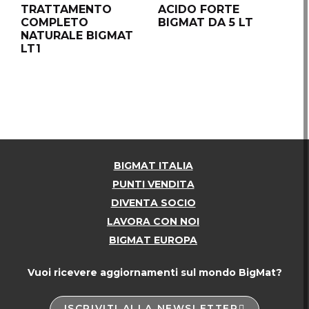
TRATTAMENTO
ACIDO FORTE
T
COMPLETO
BIGMAT DA 5 LT
C
NATURALE BIGMAT
N
LT1
LT
BIGMAT ITALIA
PUNTI VENDITA
DIVENTA SOCIO
LAVORA CON NOI
BIGMAT EUROPA
Vuoi ricevere aggiornamenti sul mondo BigMat?
ISCRIVITI ALLA NEWSLETTER