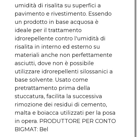
Nessun articolo da comp
umidità di risalita su superfici a
pavimento e rivestimento. Essendo
Ean13
8005655804890
un prodotto in base acquosa è
ideale per il trattamento
idrorepellente contro l'umidità di
risalita in interno ed esterno su
materiali anche non perfettamente
asciutti, dove non è possibile
utilizzare idrorepellenti silossanici a
base solvente. Usato come
pretrattamento prima della
stuccatura, facilita la successiva
rimozione dei residui di cemento,
malta e boiacca utilizzati per la posa
in opera. PRODUTTORE PER CONTO
BIGMAT: Bel