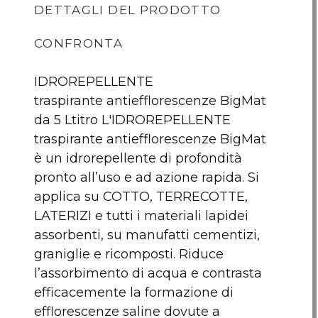
DETTAGLI DEL PRODOTTO
CONFRONTA
IDROREPELLENTE
traspirante antiefflorescenze BigMat
da 5 Ltitro L'IDROREPELLENTE
traspirante antiefflorescenze BigMat
è un idrorepellente di profondità
pronto all’uso e ad azione rapida. Si
applica su COTTO, TERRECOTTE,
LATERIZI e tutti i materiali lapidei
assorbenti, su manufatti cementizi,
IDROREPELLENTE
ACIDO FORTE
A
graniglie e ricomposti. Riduce
traspirante da 5LT
BIGMAT da 1 LT
TAM
l’assorbimento di acqua e contrasta
BIGMA
efficacemente la formazione di
efflorescenze saline dovute a