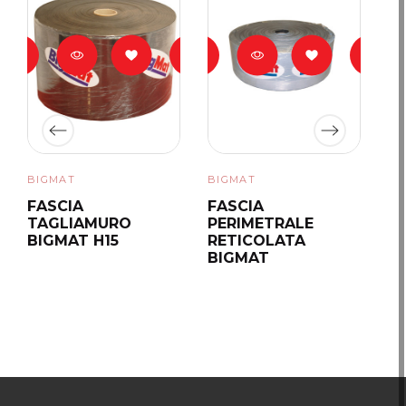
Nessun articolo da comp
BIGMAT
BIGMAT
BI
FASCIA
FASCIA
T
TAGLIAMURO
PERIMETRALE
BI
BIGMAT H15
RETICOLATA
2
BIGMAT