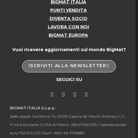
BIGMAT ITALIA
PUNTI VENDITA
DIVENTA SOCIO
LAVORA CON NOI
BIGMAT EUROPA
Vuoi ricevere aggiornamenti sul mondo BigMat?
ISCRIVITI ALLA NEWSLETTER
SEGUICI SU
BIGMAT ITALIA S.c.p.a.
Sede Legale: Via Roma, 74 20051 Cassina de’ Pecchi (Milano) |
C.F.,
P.Iva e Iscrizione CCIAA di Milano: 08927060015 |
Capitale sociale:
euro 762.500,00 |
Num. REA: MI-1754885