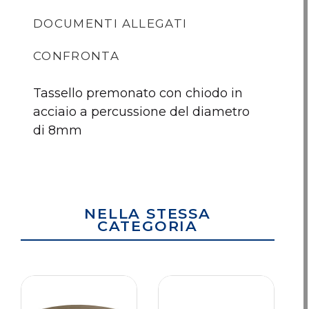
DOCUMENTI ALLEGATI
CONFRONTA
Tassello premonato con chiodo in
acciaio a percussione del diametro
di 8mm
Scheda tecnica
NELLA STESSA
CATEGORIA
Tassello SGR
FASCIA
F
BIGMAT FIX-AP -
PERIMETRALE
PERI
150 mm
RETICOLATA
TECNIC
BIGMAT
SPESSO