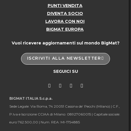
PUNTI VENDITA
DIVENTA SOCIO
LAVORA CON NOI
BIGMAT EUROPA
Vuoi ricevere aggiornamenti sul mondo BigMat?
ISCRIVITI ALLA NEWSLETTER
SEGUICI SU
BIGMAT ITALIA S.c.p.a.
Sede Legale: Via Roma, 74 20051 Cassina de’ Pecchi (Milano) |
C.F.,
P.Iva e Iscrizione CCIAA di Milano: 08927060015 |
Capitale sociale:
euro 762.500,00 |
Num. REA: MI-1754885