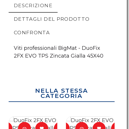
DESCRIZIONE
DETTAGLI DEL PRODOTTO
CONFRONTA
Viti professionali BigMat - DuoFix
2FX EVO TPS Zincata Gialla 45X40
DuoFix 2FX EVO
DuoFix 2FX EVO
DuoFi
TPS Zincata Gialla
TPS Zincata Gialla
TPS Zin
45X40
45X45
4
NELLA STESSA
Nessun articolo da comp
CATEGORIA