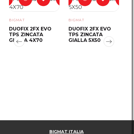
BIGMAT
BIGMAT
DUOFIX 2FX EVO
DUOFIX 2FX EVO
Ean13
8011473367523
TPS ZINCATA
TPS ZINCATA
GIALLA 4X70
GIALLA 5X50
BI
D
T
GI
BIGMAT ITALIA