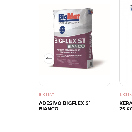
PREZZO
DESCRIZIONE
BIGMAT
BIGM
SSIONALE
ADESIVO BIGFLEX S1
KERA
BIANCO
25 K