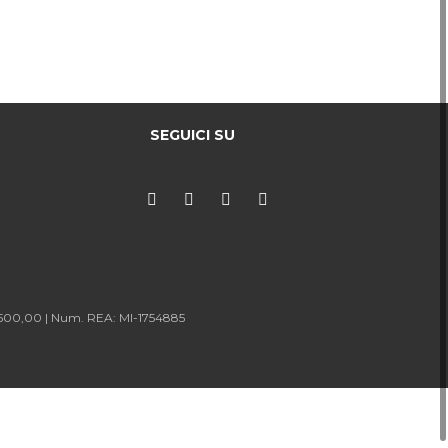
omparare
SEGUICI SU
.500,00 |
Num. REA: MI-1754885