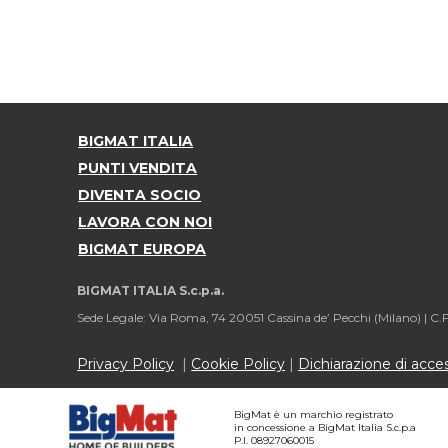
BIGMAT ITALIA
PUNTI VENDITA
DIVENTA SOCIO
LAVORA CON NOI
BIGMAT EUROPA
BIGMAT ITALIA S.c.p.a.
Sede Legale: Via Roma, 74 20051 Cassina de’ Pecchi (Milano) |
C.F
Privacy Policy
|
Cookie Policy
|
Dichiarazione di access
BigMat è un marchio registrato
in concessione a BigMat Italia S.c.p.a
P.I. 08927060015