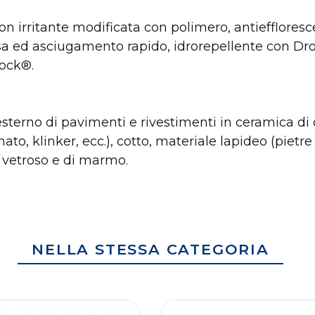
on irritante modificata con polimero, antieffloresc
a ed asciugamento rapido, idrorepellente con Drop
lock®.
’esterno di pavimenti e rivestimenti in ceramica di 
to, klinker, ecc.), cotto, materiale lapideo (pietre
 vetroso e di marmo.
Ultracolor plus BM
ADESIVO
4x5 col. 113
PROFESSIONALE
GRIGIO BIGMAT
NELLA STESSA CATEGORIA