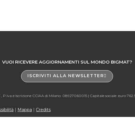
Nessun articolo da c
VUOI RICEVERE AGGIORNAMENTI SUL MONDO BIGMAT?
ISCRIVITI ALLA NEWSLETTER
., P.Iva e Iscrizione CCIAA di Milano: 08927060015 |
Capitale sociale: euro 762
ibilità
|
Mappa
|
Credits