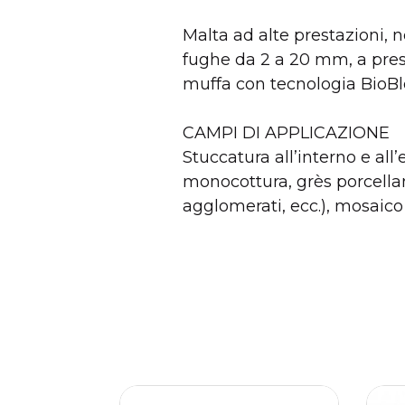
PRODOTTO
Malta ad alte prestazioni, n
fughe da 2 a 20 mm, a pres
Scheda tecnica
muffa con tecnologia BioB
CAMPI DI APPLICAZIONE
Stuccatura all’interno e all
monocottura, grès porcellana
agglomerati, ecc.), mosaico
AVAILABILITY