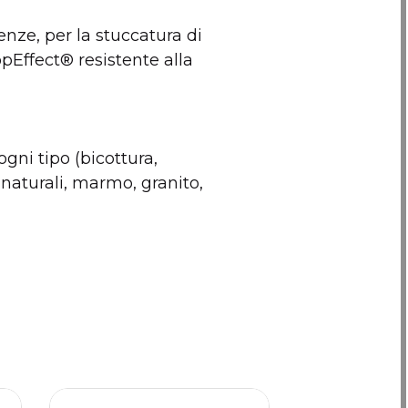
enze, per la stuccatura di
Effect® resistente alla
ogni tipo (bicottura,
 naturali, marmo, granito,
Eco Prim Grip
Kerabond Plus - kg
fustini da 5kg.
25