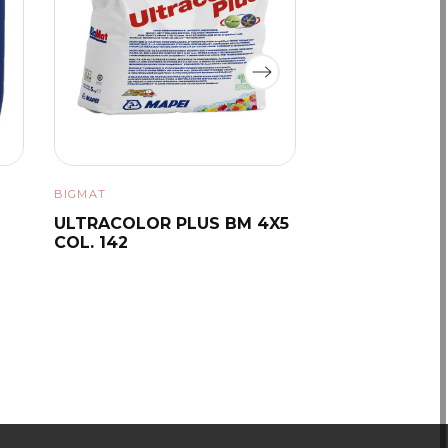
omparare
BIGMAT
BIGMAT
ULTRACOLOR PLUS BM 4X5
ULTRACOLOR 
COL. 142
COL. 141