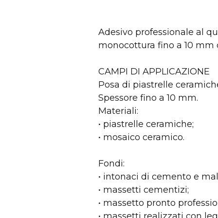
PRODOTTO
Adesivo professionale al qua
Scheda tecnica
monocottura fino a 10 mm d
CAMPI DI APPLICAZIONE
Posa di piastrelle ceramic
Spessore fino a 10 mm.
Materiali:
• piastrelle ceramiche;
• mosaico ceramico.
Fondi:
• intonaci di cemento e mal
• massetti cementizi;
AVAILABILITY
• massetto pronto professi
• massetti realizzati con leg