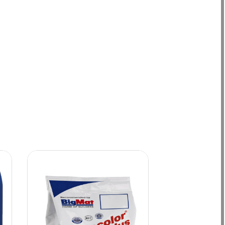
BigFlex grigio,
Primer
sivo professionale
promotore di
a scivolamento
adesione
erticale nullo e
universale, a
unga lavorabilità,
bassissima
neo per la posa ad
emissione di
a resistenza fino a
sostanze
mm di spessore in
organiche
terno e esterno, a
volatili
imento e parete.
(VOC),
doneo per grès
pronto
porcellanato,
all’uso per
eramiche grandi
intonaci,
formati e pietre
rasature ed
aturali stabili su
adesivi per
di cementizi. (EN
ceramica.
12004 C2 TE).