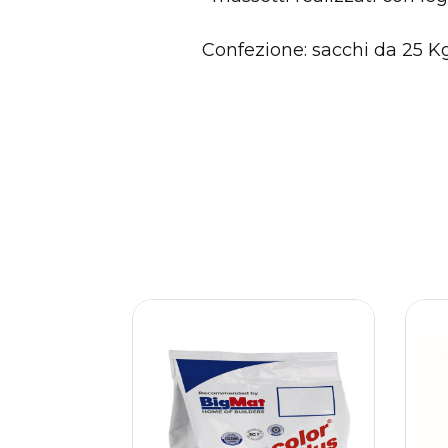
PREZZO
Confezione: sacchi da 25 K
DESCRIZIONE