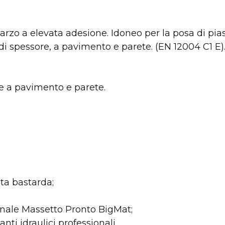
rzo a elevata adesione. Idoneo per la posa di piast
i spessore, a pavimento e parete. (EN 12004 C1 E)
he a pavimento e parete.
ADESIVO
Adesivo BigFlex
A
PROFESSIONALE
bianco
GRIGIO BIGMAT
ta bastarda;
onale Massetto Pronto BigMat;
anti idraulici professionali.