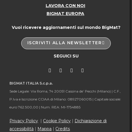
LAVORA CON NOI
BIGMAT EUROPA
Vuoi ricevere aggiornamenti sul mondo BigMat?
ISCRIVITI ALLA NEWSLETTER
SEGUICI SU
BIGMAT ITALIA S.c.p.a.
Sede Legale: Via Roma, 74 20051 Cassina de’ Pecchi (Milano) |
C.F.,
P.Iva e Iscrizione CCIAA di Milano: 08927060015 |
Capitale sociale:
euro 762.500,00 |
Num. REA: MI-1754885
Privacy Policy
|
Cookie Policy
|
Dichiarazione di
accessibilità
|
Mappa
|
Credits