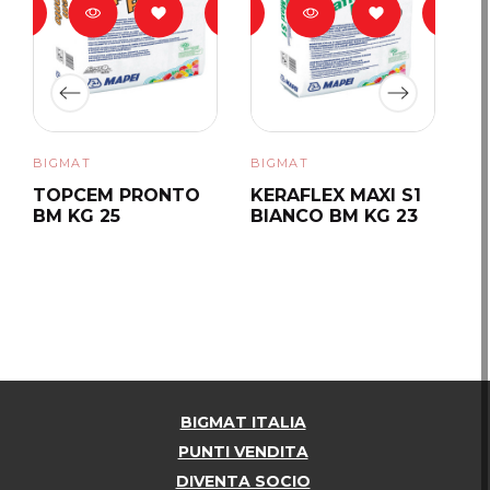
BIGMAT
BIGMAT
BI
TOPCEM PRONTO
KERAFLEX MAXI S1
P
BM KG 25
BIANCO BM KG 23
T
BIGMAT ITALIA
PUNTI VENDITA
DIVENTA SOCIO