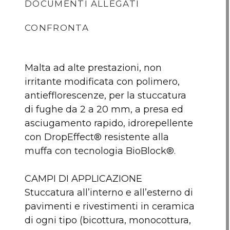
DOCUMENTI ALLEGATI
CONFRONTA
Malta ad alte prestazioni, non
irritante modificata con polimero,
Scheda tecnica
antiefflorescenze, per la stuccatura
di fughe da 2 a 20 mm, a presa ed
asciugamento rapido, idrorepellente
con DropEffect® resistente alla
muffa con tecnologia BioBlock®.
Ultracolor plus BM
ADESIVO
Eco P
CAMPI DI APPLICAZIONE
4x5 col. 142
PROFESSIONALE
fustin
Stuccatura all’interno e all’esterno di
GRIGIO BIGMAT
pavimenti e rivestimenti in ceramica
di ogni tipo (bicottura, monocottura,
Nessun articolo da comp