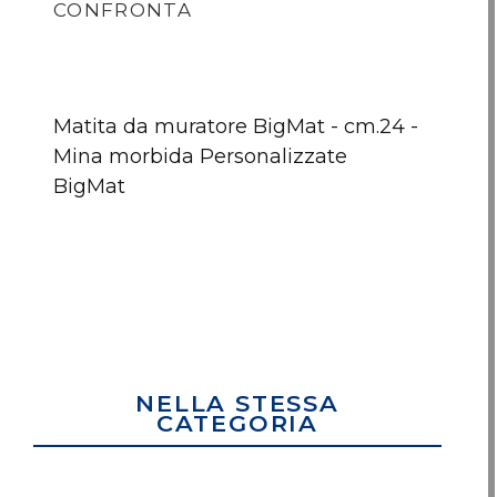
CONFRONTA
Matita da muratore BigMat - cm.24 -
Mina morbida Personalizzate
BigMat
MATITA
DOPPIOMETRO
Fles
MURATORE
BIGMAT
BigM
BIGMAT
2
NELLA STESSA
CATEGORIA
Nessun articolo da comp