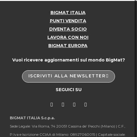
BIGMAT ITALIA
PUNTI VENDITA
DIVENTA SOCIO
LAVORA CON NOI
BIGMAT EUROPA
Vuoi ricevere aggiornamenti sul mondo BigMat?
ISCRIVITI ALLA NEWSLETTER
SEGUICI SU
BIGMAT ITALIA S.c.p.a.
Sede Legale: Via Roma, 74 20051 Cassina de’ Pecchi (Milano) |
C.F.,
P.Iva e Iscrizione CCIAA di Milano: 08927060015 |
Capitale sociale: