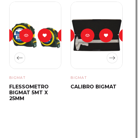
BIGMAT
BIGMAT
BI
FLESSOMETRO
CALIBRO BIGMAT
D
BIGMAT 5MT X
B
25MM