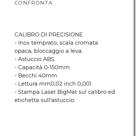
CONFRONTA
CALIBRO DI PRECISIONE
- Inox temprato, scala cromata
opaca, bloccaggio a leva.
- Astuccio ABS.
- Capacità 0-150mm.
- Becchi 40mm.
- Lettura mm0,02 inch 0,001.
CALIBRO BIGMAT
DOPPIOMETRO
Fles
- Stampa Laser BigMat sul calibro ed
BIGMAT
BigM
etichetta sull'astuccio.
2
Nessun articolo da comp