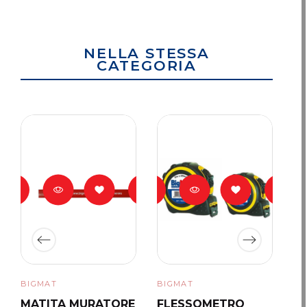
NELLA STESSA
CATEGORIA
BIGMAT
BIGMAT
BI
MATITA MURATORE
FLESSOMETRO
F