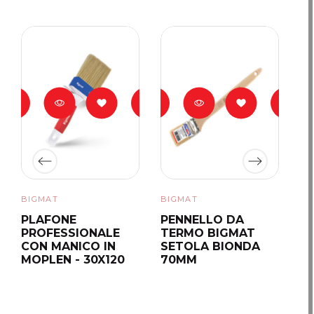
BIGMAT
BIGMAT
BI
PLAFONE
PENNELLO DA
P
PROFESSIONALE
TERMO BIGMAT
S
CON MANICO IN
SETOLA BIONDA
S
MOPLEN - 30X120
70MM
M