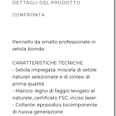
DETTAGLI DEL PRODOTTO
CONFRONTA
Pennello da smalto professionale in
setola bionda.
CARATTERISTICHE TECNICHE:
- Setola impiegata: miscela di setole
naturali selezionate e di sintesi di
prima qualità.
Pennello da smalto
Pennello da smalto
Pennell
- Manico: legno di faggio levigato al
BIGMAT Setola
BIGMAT Setola
BIGMA
naturale, certificato FSC, inciso laser.
bionda 20mm
bionda 30 mm
bion
- Collante: epossidico bicomponente
di nuova generazione.