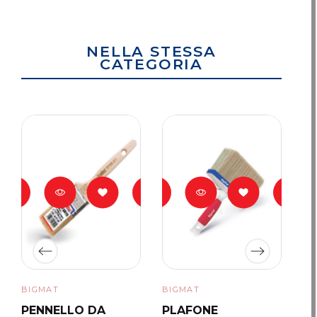
NELLA STESSA
CATEGORIA
BIGMAT
BIGMAT
BI
PENNELLO DA
PLAFONE
P