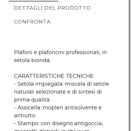
DETTAGLI DEL PRODOTTO
CONFRONTA
Plafoni e plafoncini professionali, in
setola bionda.
CARATTERISTICHE TECNICHE:
- Setola impiegata: miscela di setole
naturali selezionate e di sintesi di
prima qualità.
Plafone
Pennello da smalto
Pennell
- Assicella: moplen antisolvente e
Professionale con
BIGMAT Setola
BIGMA
antiurto.
manico in Moplen -
bionda 20mm
bion
- Stampo: con disegno antigoccia,
30x100