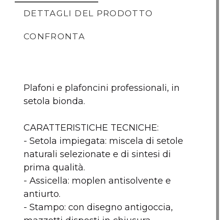
DETTAGLI DEL PRODOTTO
CONFRONTA
Plafoni e plafoncini professionali, in
setola bionda.
CARATTERISTICHE TECNICHE:
- Setola impiegata: miscela di setole
naturali selezionate e di sintesi di
prima qualità.
Plafone
Pennello da smalto
Pennell
- Assicella: moplen antisolvente e
Professionale con
BIGMAT Setola
BIGMA
antiurto.
manico in Moplen -
bionda 20mm
bion
- Stampo: con disegno antigoccia,
70x170