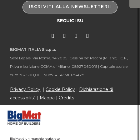
ISCRIVITI ALLA NEWSLETTER
SEGUICI SU
BIGMAT ITALIA S.c.p.a.
Sede Legale: Via Roma, 74 20051 Cassina de’ Pecchi (Milano) |
C.F.,
P.Iva e Iscrizione CCIAA di Milano: 08927060015 |
Capitale sociale:
euro 762.500,00 |
Num. REA: MI-1754885
Privacy Policy
|
Cookie Policy
|
Dichiarazione di
accessibilità
|
Mappa
|
Credits
BigMat è un marchio registrato