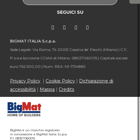
SEGUICI SU
BIGMAT ITALIA S.c.p.a.
Sede Legale: Via Roma, 74 20051 Cassina de’ Pecchi (Milano) |
C.F.,
P.Iva e Iscrizione CCIAA di Milano: 08927060015 |
Capitale sociale:
euro 762.500,00 |
Num. REA: MI-1754885
Privacy Policy
|
Cookie Policy
|
Dichiarazione di
accessibilità
|
Mappa
|
Credits
BigMat è un marchio registrato
in concessione a BigMat Italia S.c.p.a
P.I. 08927060015