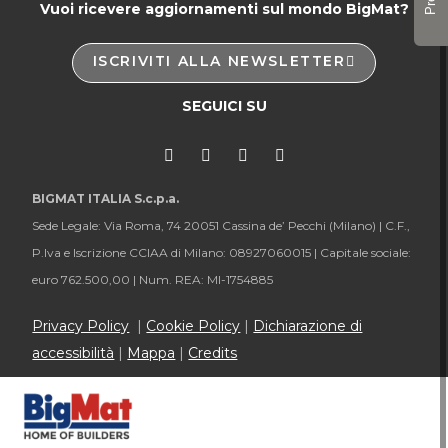
Vuoi ricevere aggiornamenti sul mondo BigMat?
ISCRIVITI ALLA NEWSLETTER
SEGUICI SU
BIGMAT ITALIA S.c.p.a.
Sede Legale: Via Roma, 74 20051 Cassina de’ Pecchi (Milano) |
C.F.,
P.Iva e Iscrizione CCIAA di Milano: 08927060015 |
Capitale sociale:
euro 762.500,00 |
Num. REA: MI-1754885
Privacy Policy
|
Cookie Policy
|
Dichiarazione di
accessibilità
|
Mappa
|
Credits