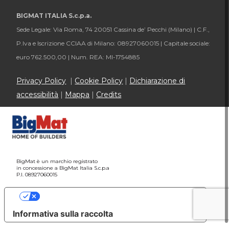
BIGMAT ITALIA S.c.p.a.
Sede Legale: Via Roma, 74 20051 Cassina de’ Pecchi (Milano) |
C.F.,
P.Iva e Iscrizione CCIAA di Milano: 08927060015 |
Capitale sociale:
euro 762.500,00 |
Num. REA: MI-1754885
Privacy Policy
|
Cookie Policy
|
Dichiarazione di
accessibilità
|
Mappa
|
Credits
BigMat è un marchio registrato
in concessione a BigMat Italia S.c.p.a
P.I. 08927060015
Le tue preferenze relative alla privacy
Informativa sulla raccolta