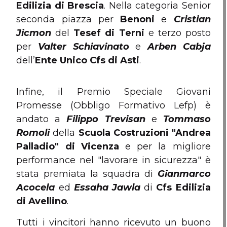
Edilizia di Brescia
. Nella categoria Senior
seconda piazza per
Benoni
e
Cristian
Jicmon
del
Tesef di Terni
e terzo posto
per
Valter Schiavinato
e
Arben Cabja
dell’
Ente Unico Cfs di Asti
.
Infine, il Premio Speciale Giovani
Promesse (Obbligo Formativo Lefp) è
andato a
Filippo Trevisan
e
Tommaso
Romoli
della
Scuola Costruzioni "Andrea
Palladio" di Vicenza
e per la migliore
performance nel "lavorare in sicurezza" è
stata premiata la squadra di
Gianmarco
Acocela
ed
Essaha Jawla
di
Cfs Edilizia
di Avellino
.
Tutti i vincitori hanno ricevuto un buono