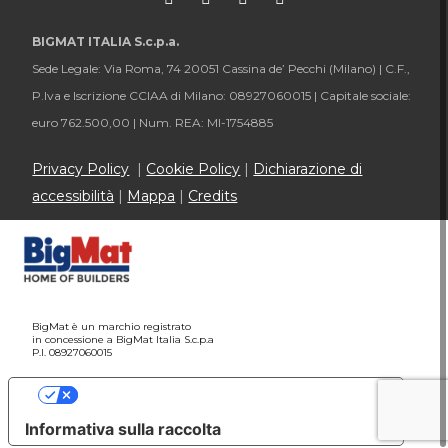
BIGMAT ITALIA S.c.p.a.
Sede Legale: Via Roma, 74 20051 Cassina de’ Pecchi (Milano) |
C.F.,
P.Iva e Iscrizione CCIAA di Milano: 08927060015 |
Capitale sociale:
euro 762.500,00 |
Num. REA: MI-1754885
Privacy Policy
|
Cookie Policy
|
Dichiarazione di
accessibilità
|
Mappa
|
Credits
BigMat è un marchio registrato
in concessione a BigMat Italia S.c.p.a
P.I. 08927060015
Le tue preferenze relative alla privacy
Informativa sulla raccolta