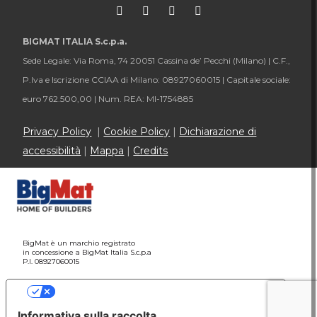
BIGMAT ITALIA S.c.p.a.
Sede Legale: Via Roma, 74 20051 Cassina de’ Pecchi (Milano) |
C.F.,
P.Iva e Iscrizione CCIAA di Milano: 08927060015 |
Capitale sociale:
euro 762.500,00 |
Num. REA: MI-1754885
Privacy Policy
|
Cookie Policy
|
Dichiarazione di
accessibilità
|
Mappa
|
Credits
BigMat è un marchio registrato
in concessione a BigMat Italia S.c.p.a
P.I. 08927060015
Le tue preferenze relative alla privacy
Informativa sulla raccolta