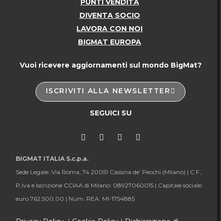
PUNTI VENDITA
DIVENTA SOCIO
LAVORA CON NOI
BIGMAT EUROPA
Vuoi ricevere aggiornamenti sul mondo BigMat?
ISCRIVITI ALLA NEWSLETTER
SEGUICI SU
BIGMAT ITALIA S.c.p.a.
Sede Legale: Via Roma, 74 20051 Cassina de’ Pecchi (Milano) |
C.F.,
P.Iva e Iscrizione CCIAA di Milano: 08927060015 |
Capitale sociale:
euro 762.500,00 |
Num. REA: MI-1754885