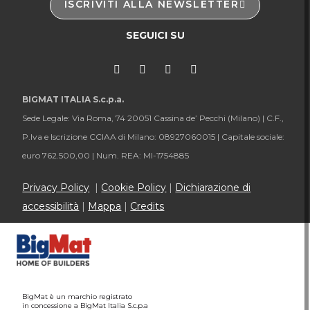
ISCRIVITI ALLA NEWSLETTER
SEGUICI SU
BIGMAT ITALIA S.c.p.a.
Sede Legale: Via Roma, 74 20051 Cassina de’ Pecchi (Milano) |
C.F.,
P.Iva e Iscrizione CCIAA di Milano: 08927060015 |
Capitale sociale:
euro 762.500,00 |
Num. REA: MI-1754885
Privacy Policy
|
Cookie Policy
|
Dichiarazione di
accessibilità
|
Mappa
|
Credits
BigMat è un marchio registrato
in concessione a BigMat Italia S.c.p.a