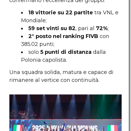
confermano l’eccellenza del gruppo:
18 vittorie su 22 partite
tra VNL e
Mondiale;
59 set vinti su 82
, pari al
72%
;
2° posto nel ranking FIVB
con
385.02 punti;
solo
5 punti di distanza
dalla
Polonia capolista.
Una squadra solida, matura e capace di
rimanere al vertice con continuità.