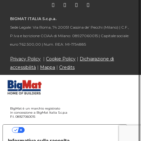
BIGMAT ITALIA S.c.p.a.
Sede Legale: Via Roma, 74 20051 Cassina de’ Pecchi (Milano) |
C.F.,
P.Iva e Iscrizione CCIAA di Milano: 08927060015 |
Capitale sociale:
euro 762.500,00 |
Num. REA: MI-1754885
Privacy Policy
|
Cookie Policy
|
Dichiarazione di
accessibilità
|
Mappa
|
Credits
BigMat è un marchio registrato
in concessione a BigMat Italia S.c.p.a
P.I. 08927060015
Le tue preferenze relative alla privacy
Informativa sulla raccolta