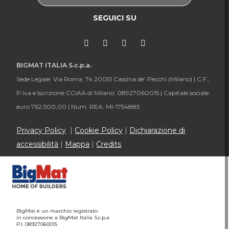
SEGUICI SU
BIGMAT ITALIA S.c.p.a.
Sede Legale: Via Roma, 74 20051 Cassina de’ Pecchi (Milano) |
C.F.,
P.Iva e Iscrizione CCIAA di Milano: 08927060015 |
Capitale sociale:
euro 762.500,00 |
Num. REA: MI-1754885
Privacy Policy
|
Cookie Policy
|
Dichiarazione di
accessibilità
|
Mappa
|
Credits
BigMat è un marchio registrato
in concessione a BigMat Italia S.c.p.a
P.I. 08927060015